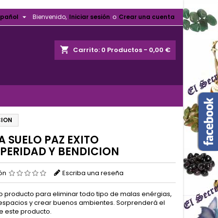

spañol
Bienvenido,
Iniciar sesión
o
Crear una cuenta
shopping_cart
Carrito:
0
Productos - 0,00 €
CION
A SUELO PAZ EXITO
PERIDAD Y BENDICION
ión
Escriba una reseña
o producto para eliminar todo tipo de malas enérgias,
espacios y crear buenos ambientes. Sorprenderá el
 este producto.