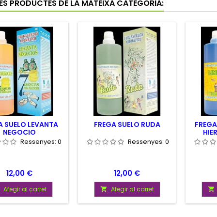
RES PRODUCTES DE LA MATEIXA CATEGORIA:
A SUELO LEVANTA
FREGA SUELO RUDA
FREGA
NEGOCIO
HIE
Ressenyes:
0
Ressenyes:
0
Preu
Preu
12,00 €
12,00 €
Afegir al carret
Afegir al carret

