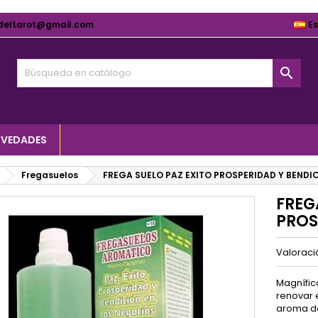
deltarot@gmail.com
E

VEDADES
Fregasuelos
FREGA SUELO PAZ EXITO PROSPERIDAD Y BENDI
FREG
PROS
Valorac
Magnífic
renovar 
aroma de