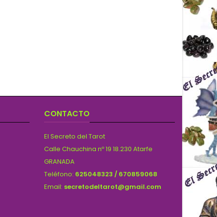
CONTACTO
El Secreto del Tarot
Calle Chauchina nº 19 18.230 Atarfe
GRANADA
Teléfono:
625048323 / 670859068
Email:
secretodeltarot@gmail.com