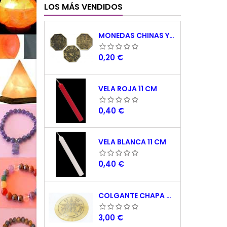
LOS MÁS VENDIDOS
MONEDAS CHINAS YING YANG
Precio
0,20 €
VELA ROJA 11 CM
Precio
0,40 €
VELA BLANCA 11 CM
Precio
0,40 €
COLGANTE CHAPA NACAR TETRAGRAMATON 5 CM
Precio
3,00 €