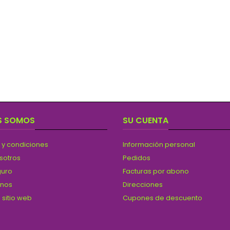
S SOMOS
SU CUENTA
 y condiciones
Información personal
sotros
Pedidos
guro
Facturas por abono
anos
Direcciones
 sitio web
Cupones de descuento