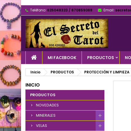
Teléfono:
625048323 / 670859068
Email:
secreto
MI FACEBOOK
PRODUCTOS
NO
Inicio
PRODUCTOS
PROTECCIÓN Y LIMPIEZA
INICIO
PRODUCTOS
NOVEDADES
MINERALES
VELAS