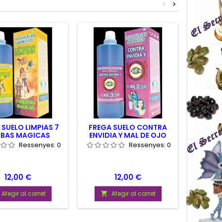
<
>
 SUELO LIMPIAS 7
FREGA SUELO CONTRA
F
RBAS MAGICAS
ENVIDIA Y MAL DE OJO
DES
Ressenyes:
0
Ressenyes:
0
Preu
Preu
12,00 €
12,00 €
Afegir al carret
Afegir al carret

