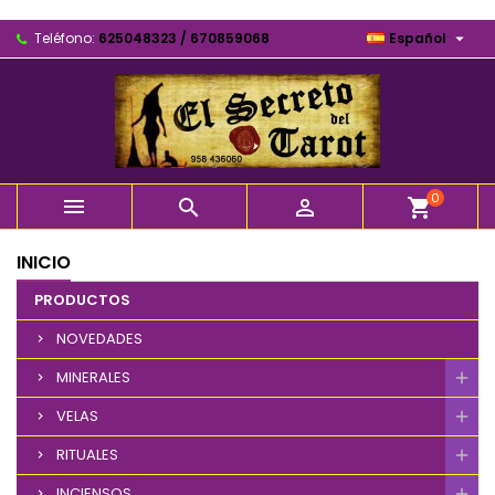

Teléfono:
625048323 / 670859068
Español
0



shopping_cart
INICIO
PRODUCTOS
NOVEDADES
MINERALES
VELAS
RITUALES
INCIENSOS