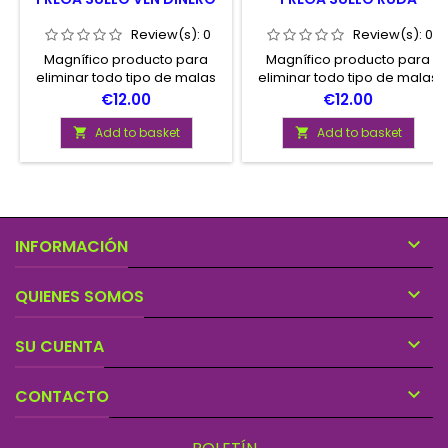
Review(s):
0
Review(s):
0
Magnífico producto para
Magnífico producto para
eliminar todo tipo de malas
eliminar todo tipo de malas
enérgias, renovar espacios y
enérgias, renovar espacios y
Price
Price
€12.00
€12.00
crear buenos ambientes.
crear buenos ambientes.
Sorprenderá el aroma de
Sorprenderá el aroma de
Add to basket
Add to basket


este producto. Envase de 1
este producto. Envase de 1
litro
litro

INFORMACIÓN

QUIENES SOMOS

SU CUENTA

CONTACTO