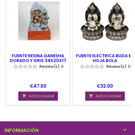
FUENTE RESINA GANESHA
FUENTE ELECTRICA BUDA EN
DORADO Y GRIS 34X20X17
HOJA BOLA
CM
Review(s):
0
Review(s):
0
Price
Price
€47.50
€32.00
Add to basket
Add to basket



INFORMACIÓN