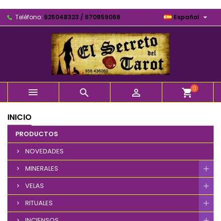

Teléfono:
625048323 / 670859068
Español
0



shopping_cart
INICIO
PRODUCTOS
NOVEDADES
MINERALES
VELAS
RITUALES
INCIENSOS