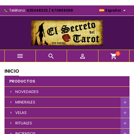

Teléfono:
625048323 / 670859068
Español
0



shopping_cart
INICIO
PRODUCTOS
NOVEDADES
MINERALES
VELAS
RITUALES
INCIENSOS