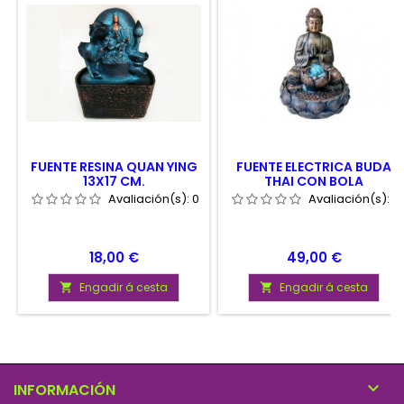
FUENTE RESINA QUAN YING
FUENTE ELECTRICA BUDA
13X17 CM.
THAI CON BOLA
MEDITANDO 31.5X31.5X41
Avaliación(s):
0
Avaliación(s):
0
CM
Prezo
Prezo
18,00 €
49,00 €
Engadir á cesta
Engadir á cesta



INFORMACIÓN