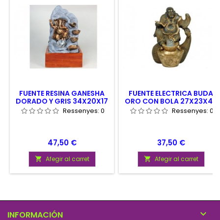
FUENTE RESINA GANESHA
FUENTE ELECTRICA BUDA
DORADO Y GRIS 34X20X17
ORO CON BOLA 27X23X40
CM
CM
Ressenyes:
0
Ressenyes:
0
Preu
Preu
47,50 €
37,50 €
Afegir al carret
Afegir al carret



INFORMACIÓN