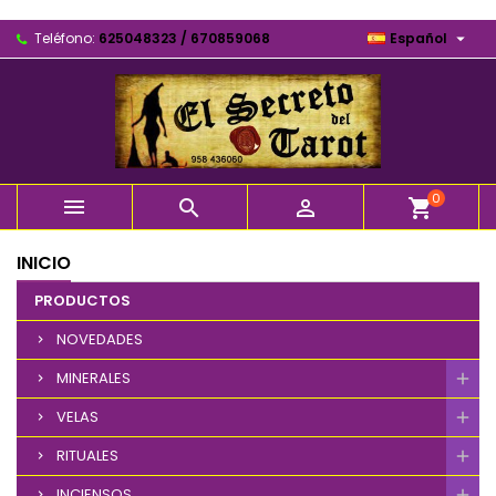

Teléfono:
625048323 / 670859068
Español
0



shopping_cart
INICIO
PRODUCTOS
NOVEDADES
MINERALES
VELAS
RITUALES
INCIENSOS