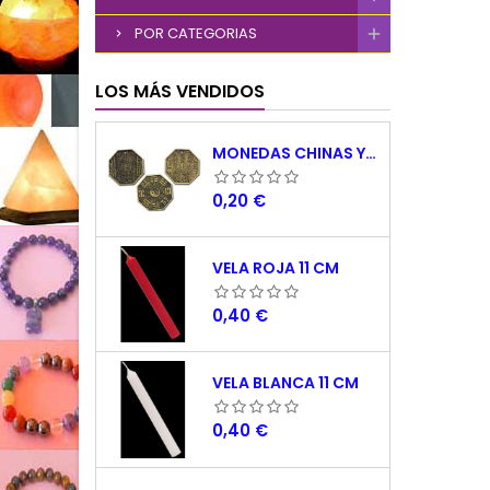
POR CATEGORIAS
LOS MÁS VENDIDOS
MONEDAS CHINAS YING YANG
Precio
0,20 €
VELA ROJA 11 CM
Precio
0,40 €
VELA BLANCA 11 CM
Precio
0,40 €