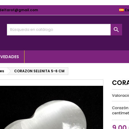
deltarot@gmail.com
E

VEDADES
es
CORAZON SELENITA 5-6 CM
CORA
Valorac
Corazón 
centímet
9,00