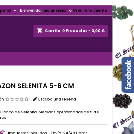

spañol
Bienvenido,
Iniciar sesión
o
Crear una cuenta
shopping_cart
Carrito:
0
Productos - 0,00 €
ZON SELENITA 5-6 CM
ión
Escriba una reseña
Blanco de Selenita. Medidas aproximadas de 5 a 6
ros
 €
Impuestos incluidos
Envío: 24/48 Horas