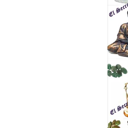
arzo Rosa de
adamente 4,5 X 4,5
centímetros.