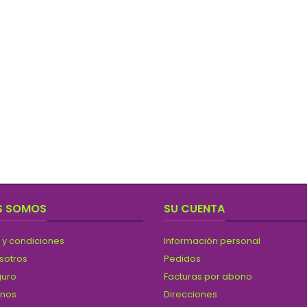
S SOMOS
SU CUENTA
 y condiciones
Información personal
sotros
Pedidos
guro
Facturas por abono
anos
Direcciones