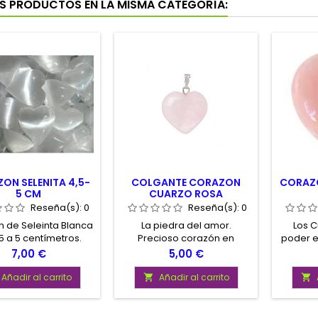
S PRODUCTOS EN LA MISMA CATEGORÍA:
ON SELENITA 4,5-
COLGANTE CORAZON
CORAZ
5 CM
CUARZO ROSA
Reseña(s):
0
Reseña(s):
0
 de Seleinta Blanca
La piedra del amor.
Los C
5 a 5 centímetros.
Precioso corazón en
poder e
Cuarzo Rosa. Medidas 2cm
Pos
Precio
Precio
7,00 €
5,00 €
x 2 cm.
capac
energ
Añadir al carrito
Añadir al carrito


piedras
para 
miner