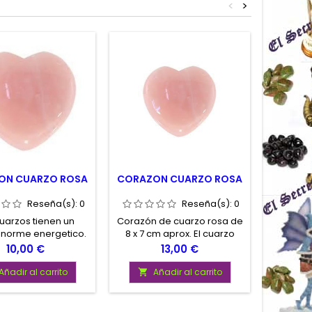
<
>
ON CUARZO ROSA
CORAZON CUARZO ROSA
COLG
CU
Reseña(s):
0
Reseña(s):
0
uarzos tienen un
Corazón de cuarzo rosa de
Precioso
norme energetico.
8 x 7 cm aprox. El cuarzo
een incluso la
Rosa para el amor, el
Precio
Precio
10,00 €
13,00 €
idad de recargar
corazón. Poderosa figura
eticamente otras
Añadir al carrito
Añadir al carrito
A


. De hecho se usan
limpieza de otros
ales Corazón de