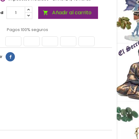
Añadir al carrito
ad

Pagos 100% seguros
ir