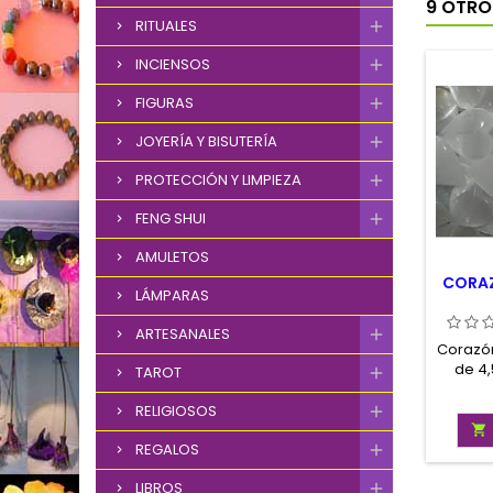
9 OTRO
RITUALES
INCIENSOS
FIGURAS
JOYERÍA Y BISUTERÍA
PROTECCIÓN Y LIMPIEZA
FENG SHUI
AMULETOS
CORAZ
LÁMPARAS
ARTESANALES
Corazón
de 4,
TAROT
RELIGIOSOS

REGALOS
LIBROS