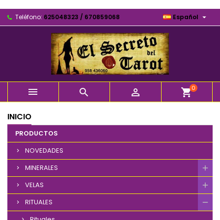

Teléfono:
625048323 / 670859068
Español
0



shopping_cart
INICIO
PRODUCTOS
NOVEDADES
MINERALES
VELAS
RITUALES
Rituales