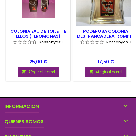
COLONIA EAU DE TOILETTE
PODEROSA COLONIA
ELLOS (FEROMONAS)
DESTRANCADERA, ROMPER
MALA SUERTE
Ressenyes:
0
Ressenyes:
0
Preu
Preu
25,00 €
17,50 €
Afegir al carret
Afegir al carret



INFORMACIÓN

QUIENES SOMOS