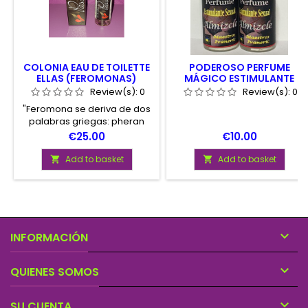
COLONIA EAU DE TOILETTE
PODEROSO PERFUME
ELLAS (FEROMONAS)
MÁGICO ESTIMULANTE
SEXUAL, CON ALMIZCLE
Review(s):
0
Review(s):
0
"Feromona se deriva de dos
palabras griegas: pheran
(transferir) y hormas
Price
Price
€25.00
€10.00
(excitar). En resumen, las
feromonas son sustancias
Add to basket
Add to basket


químicas que envían señales
de olor subconscientemente
a las personas del sexo
opuesto que de forma
natural disparan los
sentimientos de atracción

INFORMACIÓN
sexual, mejorando la vida
sexual.

QUIENES SOMOS

SU CUENTA