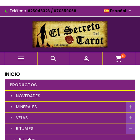

Teléfono:
625048323 / 670859068
Español
0



shopping_cart
INICIO
PRODUCTOS
NOVEDADES
MINERALES
VELAS
RITUALES
Rituales