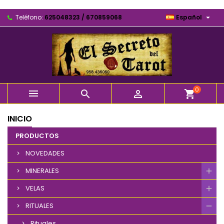

Teléfono:
625048323 / 670859068
Español
0



shopping_cart
INICIO
PRODUCTOS
NOVEDADES
MINERALES
VELAS
RITUALES
Rituales