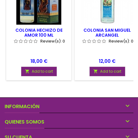
COLONIA HECHIZO DE
COLONIA SAN MIGUEL
AMOR 100 ML
ARCANGEL
Review(s):
0
Review(s):
0
Price
Price
18,00 €
12,00 €
Add to cart
Add to cart



INFORMACIÓN

QUIENES SOMOS

SU CUENTA