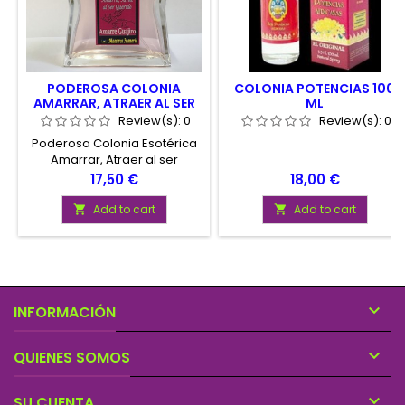
PODEROSA COLONIA
COLONIA POTENCIAS 100
AMARRAR, ATRAER AL SER
ML
QUERIDO, AMARRE
Review(s):
0
Review(s):
0
GUAJIRO
Poderosa Colonia Esotérica
Amarrar, Atraer al ser
Querido, Amarre
Price
Price
17,50 €
18,00 €
Guajiro. Colonia Potenciada y
Ritualizada de alta calidad
Add to cart
Add to cart


para Amarrar y
Atraer. Producto
Especial Preparado para
Peticiones Esotéricas.
Contenido 50ml con
Instrucciones de Uso.

INFORMACIÓN

QUIENES SOMOS

SU CUENTA