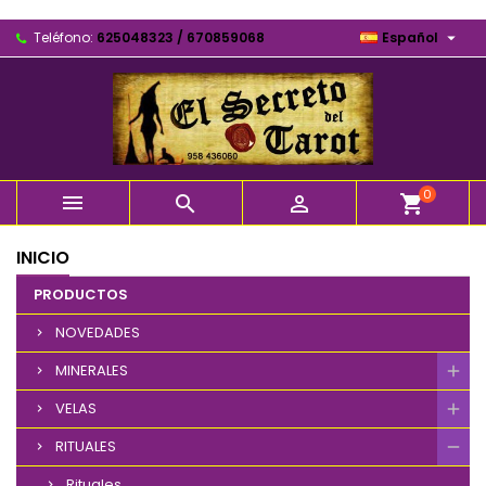

Teléfono:
625048323 / 670859068
Español
0



shopping_cart
INICIO
PRODUCTOS
NOVEDADES
MINERALES
VELAS
RITUALES
Rituales