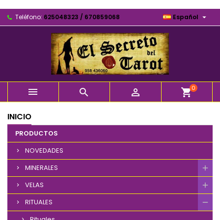

Teléfono:
625048323 / 670859068
Español
0



shopping_cart
INICIO
PRODUCTOS
NOVEDADES
MINERALES
VELAS
RITUALES
Rituales