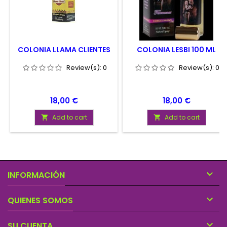
COLONIA LLAMA CLIENTES
COLONIA LESBI 100 ML
Review(s):
0
Review(s):
0
Price
Price
18,00 €
18,00 €
Add to cart
Add to cart



INFORMACIÓN

QUIENES SOMOS

SU CUENTA