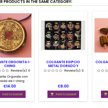
ER PRODUCTS IN THE SAME CATEGORY:
NTE ORGONITA I-
COLGANTE EGIPCIO
COLGA
CHING
METAL DORADO Y
ALGODON
Review(s):
0
Review(s):
0
ante Orgonite con
eda de I-ching.
ro aproximado del
Price
Price
€14.00
€8.00
nte 4 centímetros
Add to basket
Add to basket


