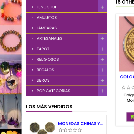
16 OTH
FENG SHUI
AMULETOS
LÁMPARAS
ARTESANALES
TAROT
RELIGIOSOS
REGALOS
COLGA
LIBROS
POR CATEGORIAS
Colg
Mon
Diámet
LOS MÁS VENDIDOS
colga
MONEDAS CHINAS YING YANG