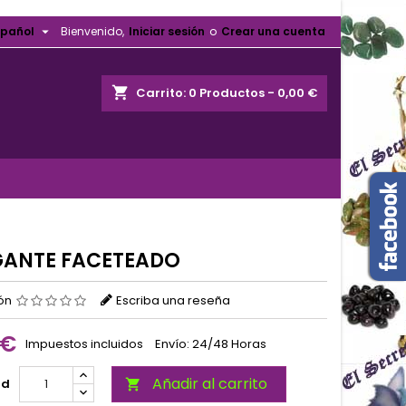

spañol
Bienvenido,
Iniciar sesión
o
Crear una cuenta
shopping_cart
Carrito:
0
Productos - 0,00 €
ANTE FACETEADO
ión
Escriba una reseña
 €
Impuestos incluidos
Envío: 24/48 Horas
Añadir al carrito
ad
