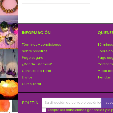
INFORMACIÓN
QUIENE
Términos y condiciones
Términos
Sobre nosotros
Sobre no
Pago seguro
Pago se
¿Donde Estamos?
Contáct
Consulta de Tarot
Mapa del
Envíos
Tiendas
Curso Tarot
BOLETÍN
Acepto las condiciones generales y la p