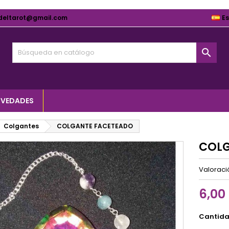
deltarot@gmail.com
E

VEDADES
Colgantes
COLGANTE FACETEADO
COLG
Valorac
6,00
Cantid