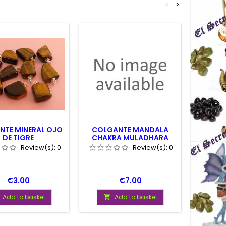
<
>
NTE MINERAL OJO
COLGANTE MANDALA
COLGAN
DE TIGRE
CHAKRA MULADHARA
VIDA
Review(s):
0
Review(s):
0
Price
Price
€3.00
€7.00
Add to basket
Add to basket

