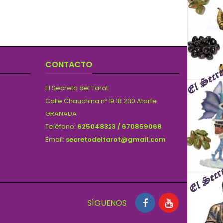
CONTACTO
El Secreto del Tarot
Calle Chauchina nº 19 18.230 Atarfe
GRANADA
Teléfono:
625048323 / 670859068
Email:
secretodeltarot@gmail.com
SÍGUENOS