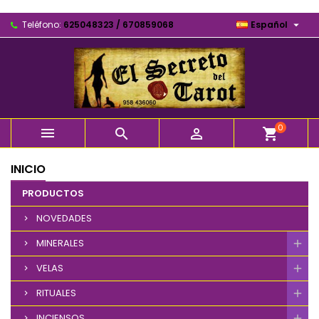

Teléfono:
625048323 / 670859068
Español
0



shopping_cart
INICIO
PRODUCTOS
NOVEDADES
MINERALES
VELAS
RITUALES
INCIENSOS