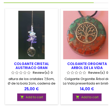
COLGANTE CRISTAL
COLGANTE ORGONITA
AUSTRIACO GRAN
ARBOL DE LA VIDA
CALIDAD
Review(s):
0
Review(s):
0
altura de los cristales 7,5cm,
Colgante Orgonite Árbol de
Ø de la bola 2cm, cadena de
La Vida presentada en brister
metal. Esta cascada de
con cordón para colgar.
Price
Price
25,00 €
14,00 €
cristal permite activar la
Diámetro aproximado del
energía natural qi y
colgante 4 cm.
Add to cart
Add to cart


equilibrarla para
proporcionar armonía,
felicidad y prosperidad en el