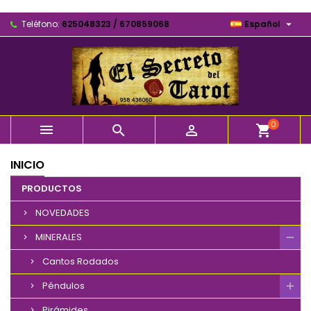

Teléfono:
625048323 / 670859068
Español
0



shopping_cart
INICIO
PRODUCTOS
NOVEDADES
MINERALES
Cantos Rodados
Péndulos
Pirámides