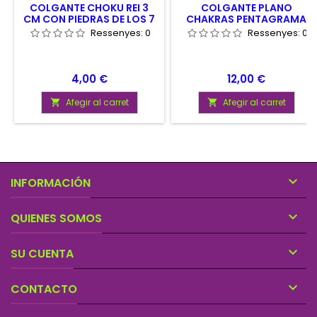
COLGANTE CHOKU REI 3
COLGANTE PLANO
CM CON PIEDRAS DE LOS 7
CHAKRAS PENTAGRAMA
CHAKRAS
Ressenyes:
0
Ressenyes:
0
Preu
Preu
4,00 €
12,00 €
Afegir al carret
Afegir al carret



INFORMACIÓN

QUIENES SOMOS

SU CUENTA

CONTACTO