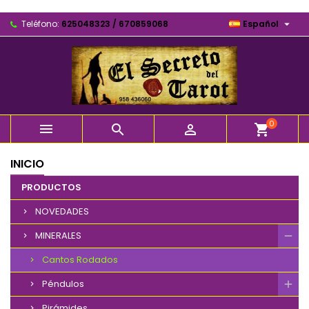

Teléfono:
625048323 / 670859068
Español
0



shopping_cart
INICIO
PRODUCTOS
NOVEDADES
MINERALES
Cantos Rodados
Péndulos
Pirámides