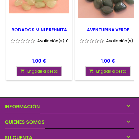
RODADOS MINI PREHNITA
AVENTURINA VERDE
Avaliación(s):
0
Avaliación(s):
0
Prezo
Prezo
1,00 €
1,00 €
Engadir á cesta
Engadir á cesta



INFORMACIÓN

QUIENES SOMOS

SU CUENTA