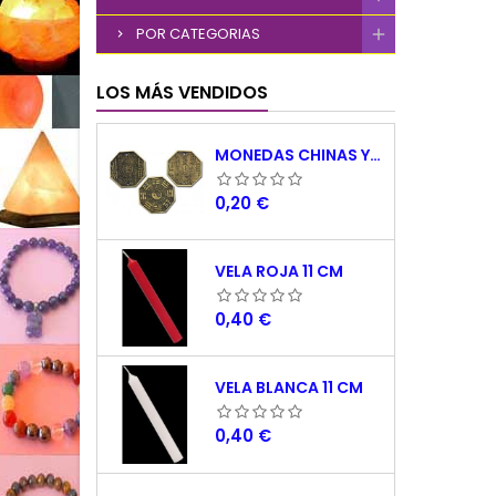
POR CATEGORIAS
LOS MÁS VENDIDOS
MONEDAS CHINAS YING YANG
Precio
0,20 €
VELA ROJA 11 CM
Precio
0,40 €
VELA BLANCA 11 CM
Precio
0,40 €