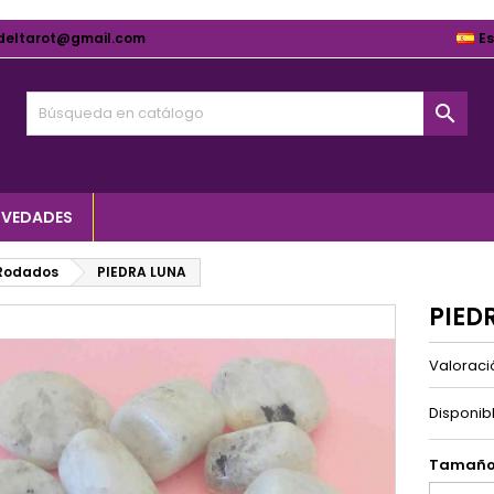
deltarot@gmail.com
E

VEDADES
Rodados
PIEDRA LUNA
PIED
Valorac
Disponib
Tamañ