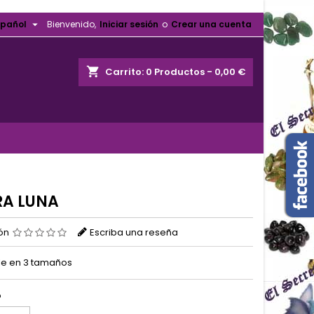

spañol
Bienvenido,
Iniciar sesión
o
Crear una cuenta
shopping_cart
Carrito:
0
Productos - 0,00 €
RA LUNA
ión
Escriba una reseña
le en 3 tamaños
o