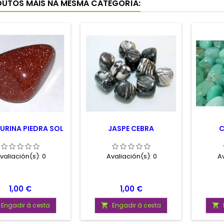
DUTOS MÁIS NA MESMA CATEGORÍA:
URINA PIEDRA SOL
JASPE CEBRA
C
valiación(s):
0
Avaliación(s):
0
Av
Prezo
Prezo
1,00 €
1,00 €
Engadir á cesta
Engadir á cesta

