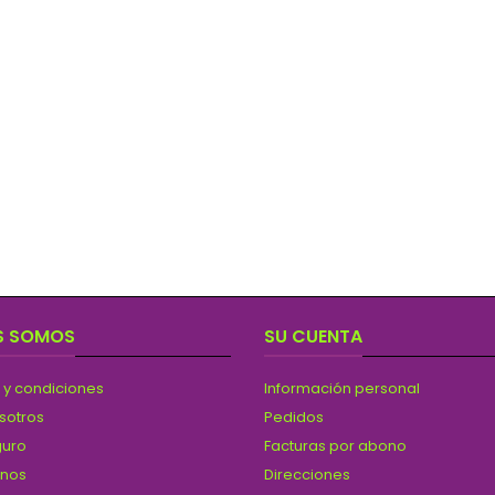
S SOMOS
SU CUENTA
 y condiciones
Información personal
sotros
Pedidos
guro
Facturas por abono
anos
Direcciones