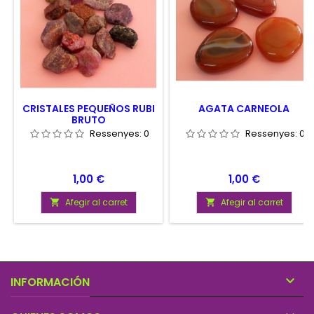
CRISTALES PEQUEÑOS RUBI
AGATA CARNEOLA
BRUTO
Ressenyes:
0
Ressenyes:
0
Preu
Preu
1,00 €
1,00 €
Afegir al carret
Afegir al carret



INFORMACIÓN