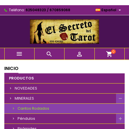

Teléfono:
625048323 / 670859068
Español
0



shopping_cart
INICIO
PRODUCTOS
NOVEDADES
MINERALES
Cantos Rodados
Péndulos
Pirámides