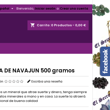

spañol
Bienvenido,
Iniciar sesión
o
Crear una cuenta
shopping_cart
Carrito:
0
Productos - 0,00 €
TA DE NAVAJUN 500 gramos
ión
Escriba una reseña
 es un mineral que atrae suerte y dinero, tenga siempre
stos minerales a mano y en casa. La suerte la atraerá.
acional de buena calidad