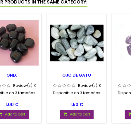
ER PRODUCTS IN THE SAME CATEGORY:
ONIX
OJO DE GATO
Review(s):
0
Review(s):
0
nible en 3 tamaños
Disponible en 3 tamaños
Dispon
Price
Price
1,00 €
1,50 €
Add to cart
Add to cart

