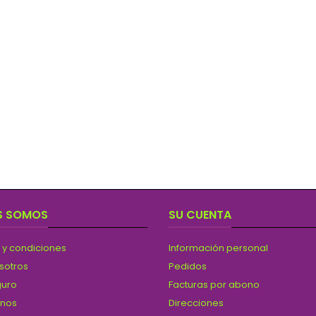
S SOMOS
SU CUENTA
 y condiciones
Información personal
sotros
Pedidos
guro
Facturas por abono
anos
Direcciones