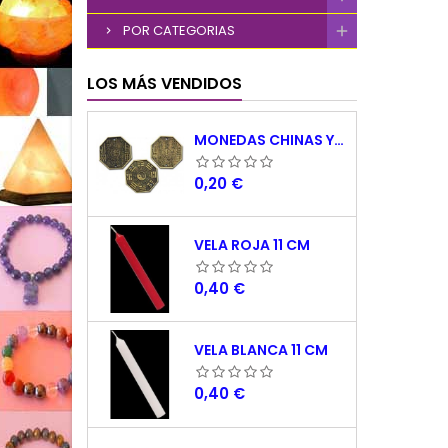
POR CATEGORIAS
LOS MÁS VENDIDOS
MONEDAS CHINAS YING YANG
Precio
0,20 €
VELA ROJA 11 CM
Precio
0,40 €
VELA BLANCA 11 CM
Precio
0,40 €