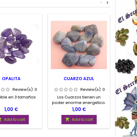
<
>
OPALITA
CUARZO AZUL
Review(s):
0
Review(s):
0
ible en 3 tamaños
Los Cuarzos tienen un
Dispon
poder enorme energetico.
Poseen incluso la
Price
Price
1,00 €
1,00 €
capacidad de recargar
energeticamente otras
Add to cart
Add to cart


piedras. De hecho se usan
para limpieza de otros
minerales Disponible en 3