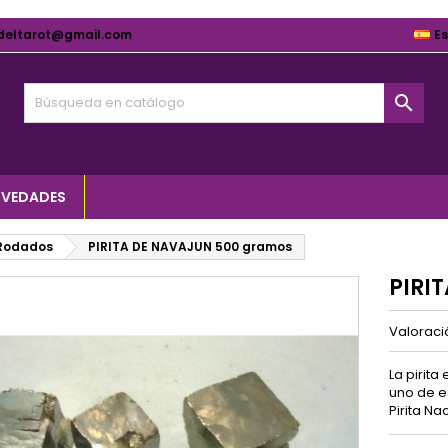
deltarot@gmail.com
E

VEDADES
Rodados
PIRITA DE NAVAJUN 500 gramos
PIRI
Valorac
La pirita
uno de e
Pirita N