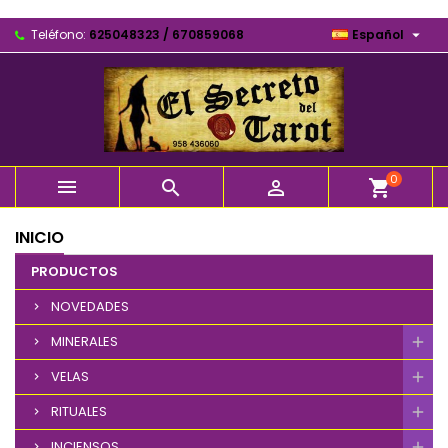

Teléfono:
625048323 / 670859068
Español
0



shopping_cart
INICIO
PRODUCTOS
NOVEDADES
MINERALES
VELAS
RITUALES
INCIENSOS