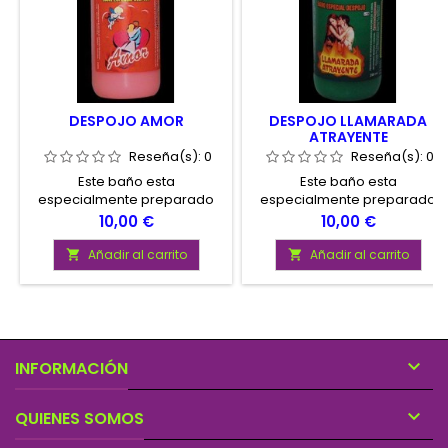
DESPOJO AMOR
DESPOJO LLAMARADA
ATRAYENTE
Reseña(s):
0
Reseña(s):
0
Este baño esta
Este baño esta
especialmente preparado
especialmente preparado
para mejorar las relaciones
para mejorar las relaciones
Precio
Precio
10,00 €
10,00 €
sexuales con su pareja.
sexuales con su pareja.
Añadir al carrito
Añadir al carrito



INFORMACIÓN

QUIENES SOMOS