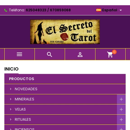

Teléfono:
625048323 / 670859068
Español
0



shopping_cart
INICIO
PRODUCTOS
NOVEDADES
MINERALES
VELAS
RITUALES
INCIENSOS