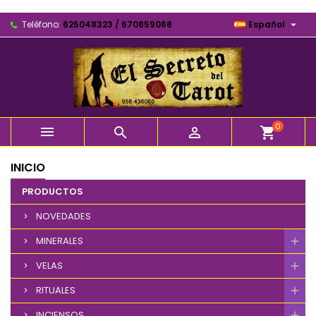

Teléfono:
625048323 / 670859068
Español
0



shopping_cart
INICIO
PRODUCTOS
NOVEDADES
MINERALES
VELAS
RITUALES
INCIENSOS