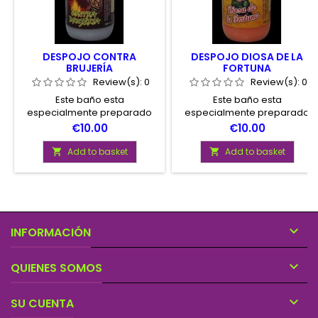
DESPOJO CONTRA
DESPOJO DIOSA DE LA
BRUJERÍA
FORTUNA
Review(s):
0
Review(s):
0
Este baño esta
Este baño esta
especialmente preparado
especialmente preparado
paralimpiarle de cualquier
para atraer hacia Vd. la
Price
Price
€10.00
€10.00
trabajo de magia o brujeria
Suerte y la Fortuna.
que la hayan hecho.
Add to basket
Add to basket



INFORMACIÓN

QUIENES SOMOS

SU CUENTA