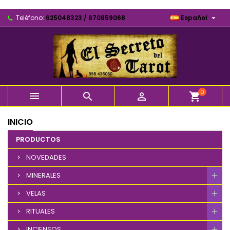

Teléfono:
625048323 / 670859068
Español
0



shopping_cart
INICIO
PRODUCTOS
NOVEDADES
MINERALES
VELAS
RITUALES
INCIENSOS