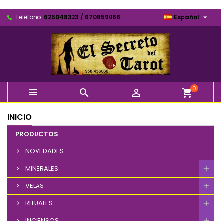

Teléfono:
625048323 / 670859068
Español
0



shopping_cart
INICIO
PRODUCTOS
NOVEDADES
MINERALES
VELAS
RITUALES
INCIENSOS