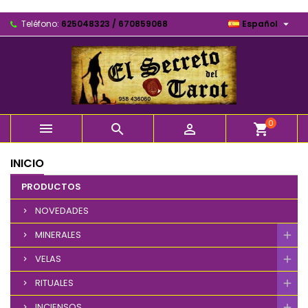

Teléfono:
625048323 / 670859068
Español
0



shopping_cart
INICIO
PRODUCTOS
NOVEDADES
MINERALES
VELAS
RITUALES
INCIENSOS