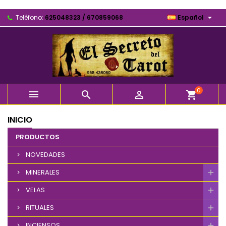

Teléfono:
625048323 / 670859068
Español
0



shopping_cart
INICIO
PRODUCTOS
NOVEDADES
MINERALES
VELAS
RITUALES
INCIENSOS