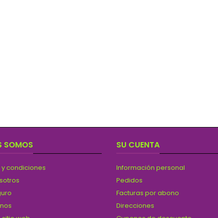
S SOMOS
SU CUENTA
 y condiciones
Información personal
sotros
Pedidos
guro
Facturas por abono
anos
Direcciones