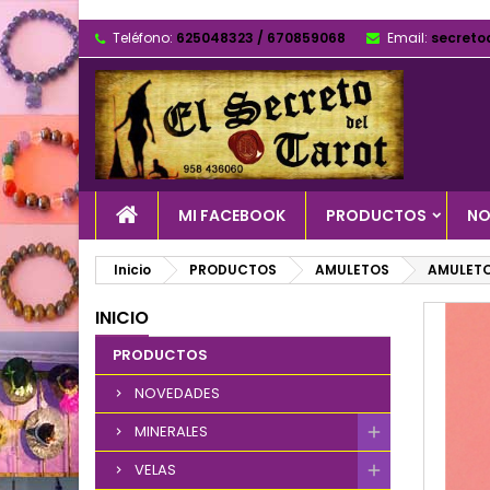
Teléfono:
625048323 / 670859068
Email:
secreto
MI FACEBOOK
PRODUCTOS
NO
Inicio
PRODUCTOS
AMULETOS
AMULETO
INICIO
PRODUCTOS
NOVEDADES
MINERALES
VELAS