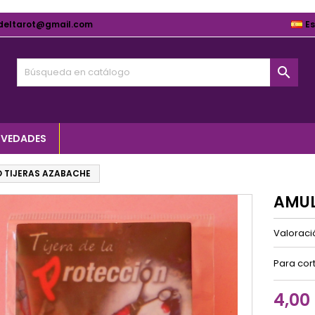
deltarot@gmail.com
E

VEDADES
 TIJERAS AZABACHE
AMUL
Valorac
Para cor
4,00