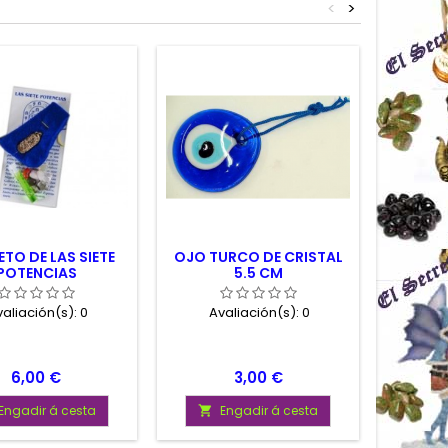
<
>
TO DE LAS SIETE
OJO TURCO DE CRISTAL
IMÁ
POTENCIAS
5.5 CM
ELE
aliación(s):
0
Avaliación(s):
0
Av
Prezo
Prezo
6,00 €
3,00 €
Engadir á cesta
Engadir á cesta

