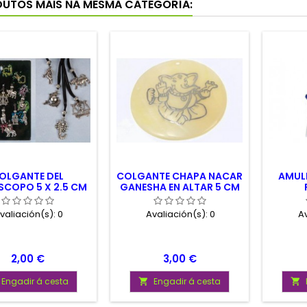
DUTOS MÁIS NA MESMA CATEGORÍA:
OLGANTE DEL
COLGANTE CHAPA NACAR
AMULE
COPO 5 X 2.5 CM
GANESHA EN ALTAR 5 CM
valiación(s):
0
Avaliación(s):
0
Av
Prezo
Prezo
2,00 €
3,00 €
Engadir á cesta
Engadir á cesta

