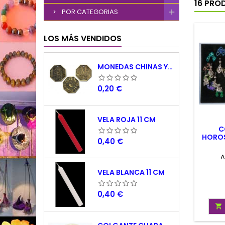
16 PRO
POR CATEGORIAS
LOS MÁS VENDIDOS
MONEDAS CHINAS YING YANG
Precio
0,20 €
VELA ROJA 11 CM
C
HOROS
Precio
0,40 €
A
VELA BLANCA 11 CM
Precio
0,40 €
