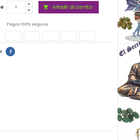
Añadir al carrito
ad

Pagos 100% seguros
ir