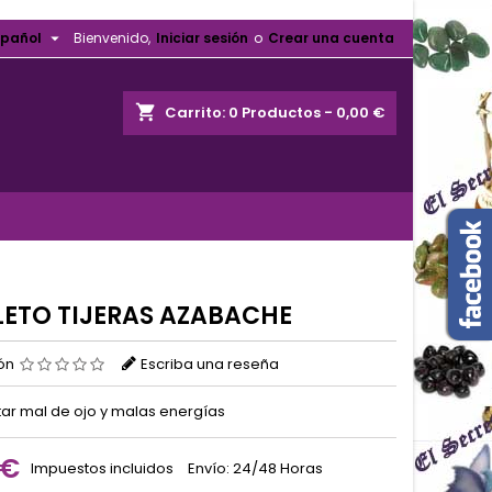

spañol
Bienvenido,
Iniciar sesión
o
Crear una cuenta
shopping_cart
Carrito:
0
Productos - 0,00 €
ETO TIJERAS AZABACHE
ión
Escriba una reseña
tar mal de ojo y malas energías
 €
Impuestos incluidos
Envío: 24/48 Horas