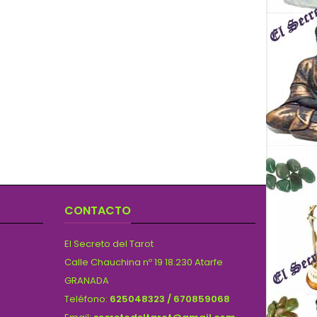
CONTACTO
El Secreto del Tarot
Calle Chauchina nº 19 18.230 Atarfe
GRANADA
Teléfono:
625048323 / 670859068