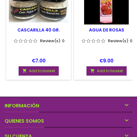
CASCARILLA 40 GR.
AGUA DE ROSAS
Review(s):
0
Review(s):
0
Price
Price
€7.00
€9.00
Add to basket
Add to basket



INFORMACIÓN

QUIENES SOMOS

SU CUENTA