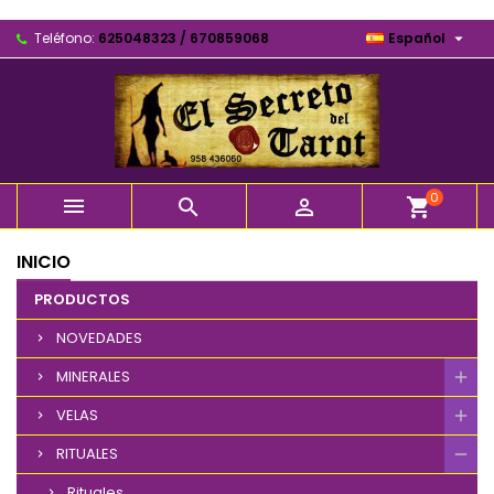

Teléfono:
625048323 / 670859068
Español
0



shopping_cart
INICIO
PRODUCTOS
NOVEDADES
MINERALES
VELAS
RITUALES
Rituales