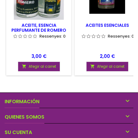
ACEITE, ESENCIA
ACEITES ESENCIALES
PERFUMANTE DE ROMERO
Ressenyes:
0
Ressenyes:
0
Preu
Preu
3,00 €
2,00 €
Afegir al carret
Afegir al carret



INFORMACIÓN

QUIENES SOMOS

SU CUENTA