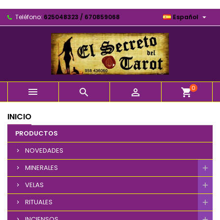

Teléfono:
625048323 / 670859068
Español
0



shopping_cart
INICIO
PRODUCTOS
NOVEDADES
MINERALES
VELAS
RITUALES
INCIENSOS