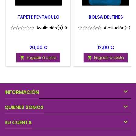
TAPETE PENTACULO
BOLSA DELFINES
Avaliación(s):
0
Avaliación(s):
0
Prezo
Prezo
20,00 €
12,00 €
Engadir á cesta
Engadir á cesta



INFORMACIÓN

QUIENES SOMOS

SU CUENTA