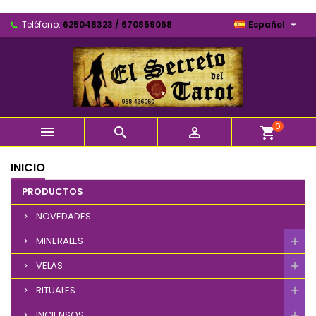

Teléfono:
625048323 / 670859068
Español
0



shopping_cart
INICIO
PRODUCTOS
NOVEDADES
MINERALES
VELAS
RITUALES
INCIENSOS