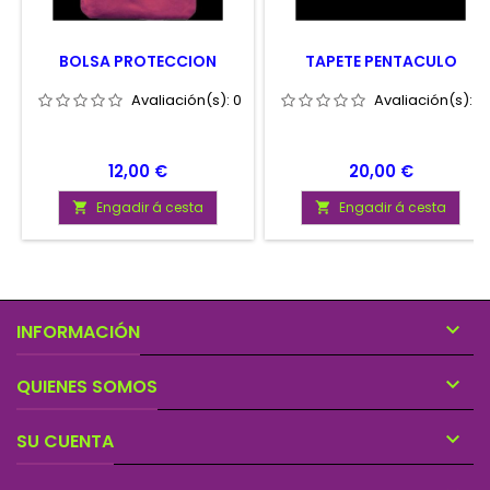
BOLSA PROTECCION
TAPETE PENTACULO
Avaliación(s):
0
Avaliación(s):
0
Prezo
Prezo
12,00 €
20,00 €
Engadir á cesta
Engadir á cesta



INFORMACIÓN

QUIENES SOMOS

SU CUENTA