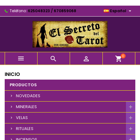

Teléfono:
625048323 / 670859068
Español
0



shopping_cart
INICIO
PRODUCTOS
NOVEDADES
MINERALES
VELAS
RITUALES
INCIENSOS