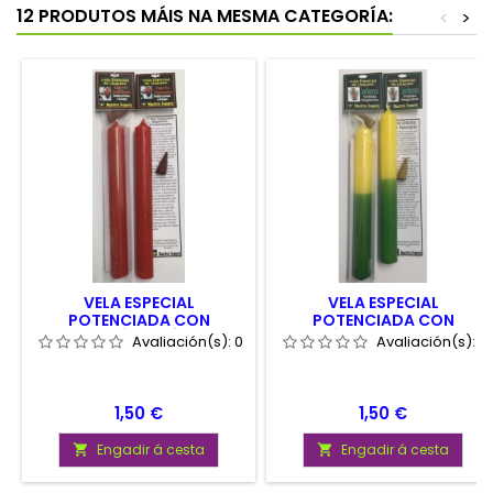
12 PRODUTOS MÁIS NA MESMA CATEGORÍA:
<
>
VELA ESPECIAL
VELA ESPECIAL
POTENCIADA CON
POTENCIADA CON
ORACIÓN ESPÍRITU
ORACIÓN SAN PANCRACIO,
Avaliación(s):
0
Avaliación(s):
0
DOMINANTE
VENTAS
Prezo
Prezo
1,50 €
1,50 €
Engadir á cesta
Engadir á cesta

