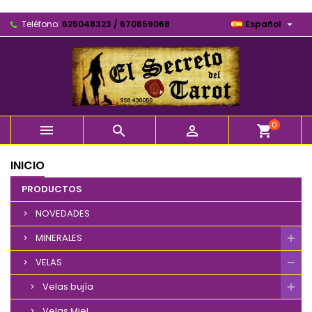

Teléfono:
625048323 / 670859068
Español
0



shopping_cart
INICIO
PRODUCTOS
NOVEDADES
MINERALES
VELAS
Velas bujía
Velas Miel