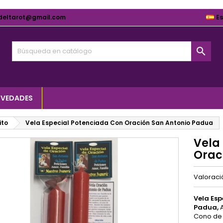
deltarot@gmail.com
E

VEDADES
ito
Vela Especial Potenciada Con Oración San Antonio Padua
Vela
Orac
Valorac
Vela Esp
Padua
,
Cono de 