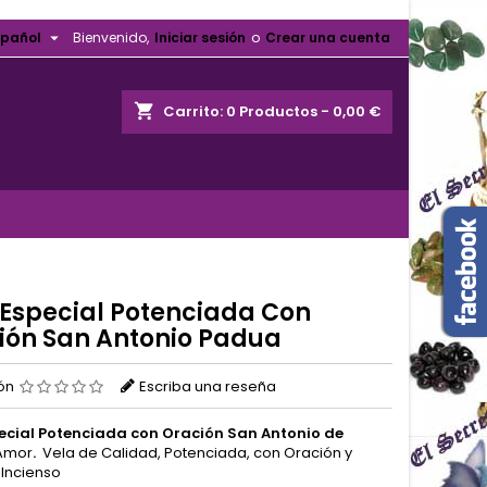

spañol
Bienvenido,
Iniciar sesión
o
Crear una cuenta
shopping_cart
Carrito:
0
Productos - 0,00 €
 Especial Potenciada Con
ión San Antonio Padua
ión
Escriba una reseña
ecial Potenciada con Oración San Antonio de
Amor
.
Vela de Calidad, Potenciada, con Oración y
Incienso