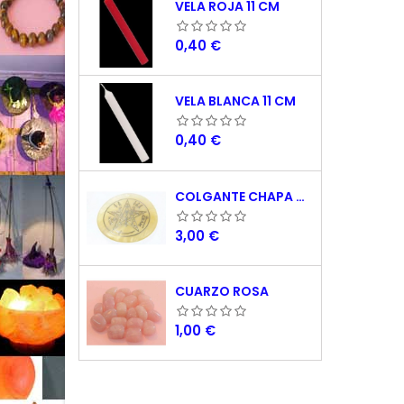
VELA ROJA 11 CM
Precio
0,40 €
VELA BLANCA 11 CM
Precio
0,40 €
COLGANTE CHAPA NACAR TETRAGRAMATON 5 CM
Precio
3,00 €
CUARZO ROSA
Precio
1,00 €