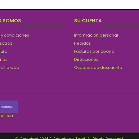
S SOMOS
SU CUENTA
 y condiciones
Información personal
sotros
Pedidos
guro
Facturas por abono
anos
Direcciones
 sitio web
Cupones de descuento
olítica
© Copyright 2026 El Secreto del Tarot. All Rights Reserved.