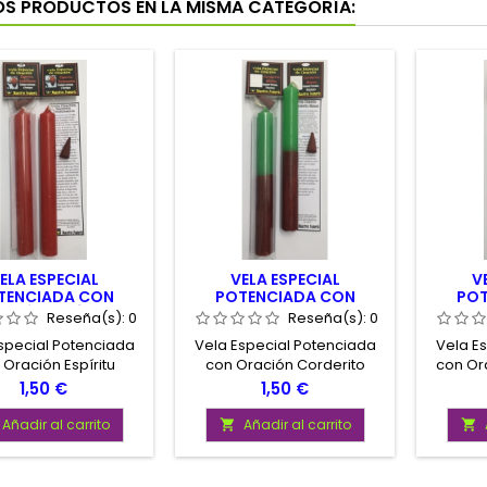
OS PRODUCTOS EN LA MISMA CATEGORÍA:
ELA ESPECIAL
VELA ESPECIAL
V
TENCIADA CON
POTENCIADA CON
POT
CIÓN ESPÍRITU
ORACION CORDERITO
ORAC
Reseña(s):
0
Reseña(s):
0
DOMINANTE
MANSO
special Potenciada
Vela Especial Potenciada
Vela E
 Oración Espíritu
con Oración Corderito
con Or
nte, Peticiones de
Manso, Amansar. Vela de
Tener 
Precio
Precio
1,50 €
1,50 €
minio. Vela de
Calidad, Potenciada, con
rá
d, Potenciada, con
Oración y Cono de Incienso
am
Añadir al carrito
Añadir al carrito


 y Cono de Incienso,
Calida
Oración