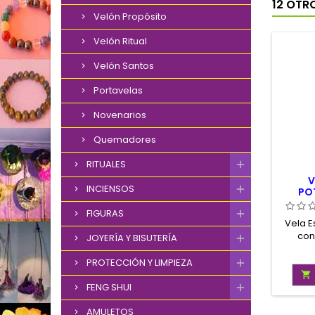
12 OTR
Velón Propósito
Velón Ritual
Velón Santos
Portavelas
Novenarios
Quemadores
RITUALES
V
INCIENSOS
PO
ORA
FIGURAS
Vela E
con
JOYERÍA Y BISUTERÍA
Domina
Do
PROTECCIÓN Y LIMPIEZA
Calida

Oración
FENG SHUI
AMULETOS