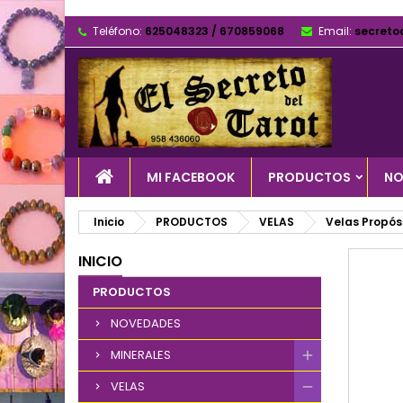
Teléfono:
625048323 / 670859068
Email:
secreto
MI FACEBOOK
PRODUCTOS
NO
Inicio
PRODUCTOS
VELAS
Velas Propós
INICIO
PRODUCTOS
NOVEDADES
MINERALES
VELAS