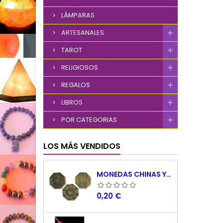
LÁMPARAS
ARTESANALES
TAROT
RELIGIOSOS
REGALOS
LIBROS
POR CATEGORIAS
LOS MÁS VENDIDOS
MONEDAS CHINAS YING YANG
Precio
0,20 €