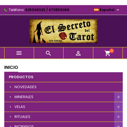

Teléfono:
625048323 / 670859068
Español
0



shopping_cart
INICIO
PRODUCTOS
NOVEDADES
MINERALES
VELAS
RITUALES
INCIENSOS