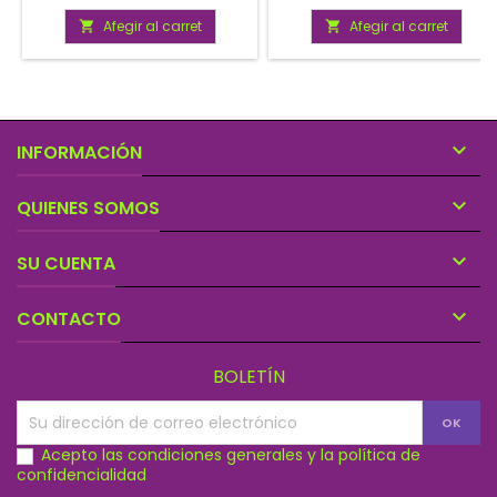
Afegir al carret
Afegir al carret



INFORMACIÓN

QUIENES SOMOS

SU CUENTA

CONTACTO
BOLETÍN
Acepto las condiciones generales y la política de
confidencialidad