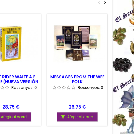
<
>
 RIDER WAITE A.E
MESSAGES FROM THE WEE
TARO
E (NUEVA VERSIÓN
FOLK
MAY
RIDER)
MAR
Ressenyes:
0
Ressenyes:
0
Preu
Preu
28,75 €
26,75 €
Afegir al carret
Afegir al carret

