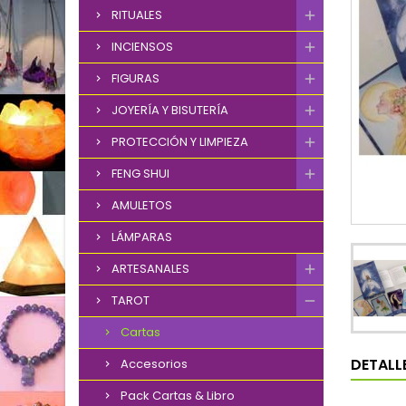
RITUALES
INCIENSOS
FIGURAS
JOYERÍA Y BISUTERÍA
PROTECCIÓN Y LIMPIEZA
FENG SHUI
AMULETOS
LÁMPARAS
ARTESANALES
TAROT
Cartas
DETALL
Accesorios
Pack Cartas & Libro