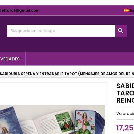
deltarot@gmail.com
E

VEDADES
SABIDURIA SERENA Y ENTRAÑABLE TAROT (MENSAJES DE AMOR DEL REI
SABI
TARO
REIN
Valorac
17,25