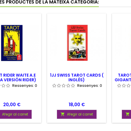
RES PRODUCTES DE LA MATEIXA CATEGORIA:
 RIDER WAITE A.E
1JJ SWISS TAROT CARDS (
TAROT
A VERSIÓN RIDER)
INGLÉS)
GIGANT
Ressenyes:
0
Ressenyes:
0
Preu
Preu
20,00 €
18,00 €
Afegir al carret
Afegir al carret

