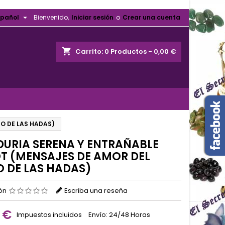

spañol
Bienvenido,
Iniciar sesión
o
Crear una cuenta
shopping_cart
Carrito:
0
Productos - 0,00 €
NO DE LAS HADAS)
DURIA SERENA Y ENTRAÑABLE
T (MENSAJES DE AMOR DEL
O DE LAS HADAS)
ión
Escriba una reseña
 €
Impuestos incluidos
Envío: 24/48 Horas