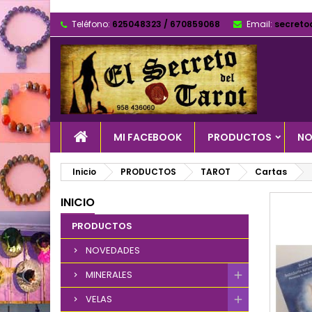
Teléfono:
625048323 / 670859068
Email:
secreto
MI FACEBOOK
PRODUCTOS
NO
Inicio
PRODUCTOS
TAROT
Cartas
INICIO
PRODUCTOS
NOVEDADES
MINERALES
VELAS