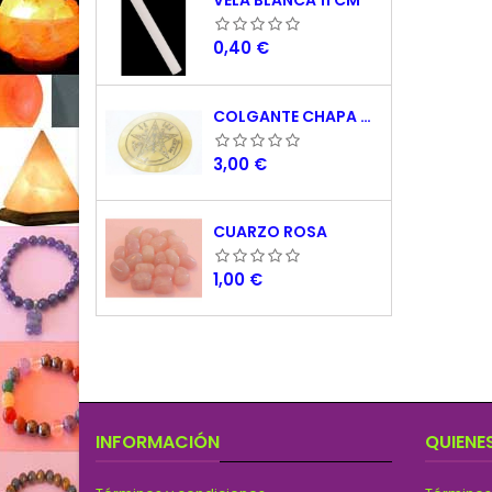
VELA BLANCA 11 CM
Precio
0,40 €
COLGANTE CHAPA NACAR TETRAGRAMATON 5 CM
Precio
3,00 €
CUARZO ROSA
Precio
1,00 €
INFORMACIÓN
QUIENE