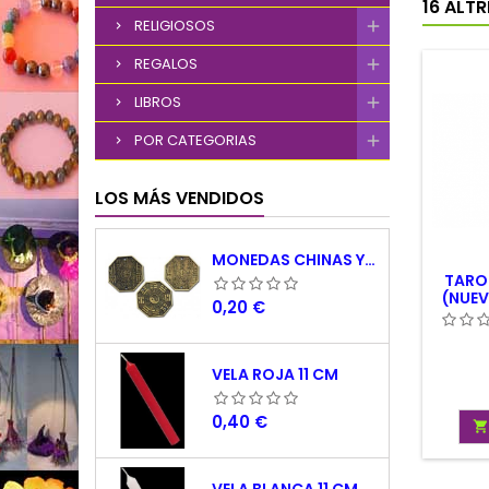
16 ALT
RELIGIOSOS
REGALOS
LIBROS
POR CATEGORIAS
LOS MÁS VENDIDOS
MONEDAS CHINAS YING YANG
TAROT
(NUEV
Precio
0,20 €
VELA ROJA 11 CM
Precio
0,40 €
