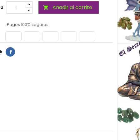
Añadir al carrito
ad

Pagos 100% seguros
ir