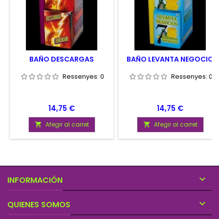
BAÑO DESCARGAS
BAÑO LEVANTA NEGOCIO
Ressenyes:
0
Ressenyes:
0
Preu
Preu
14,75 €
14,75 €
Afegir al carret
Afegir al carret



INFORMACIÓN

QUIENES SOMOS