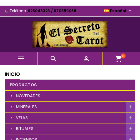

Teléfono:
625048323 / 670859068
Español
0



shopping_cart
INICIO
PRODUCTOS
NOVEDADES
MINERALES
VELAS
RITUALES
INCIENSOS