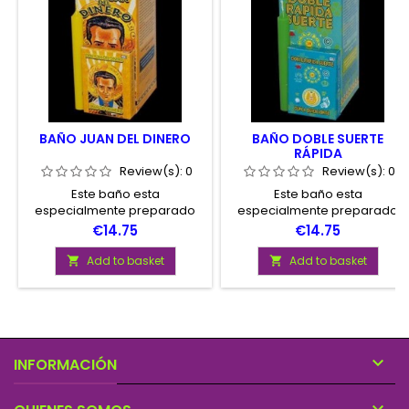
BAÑO JUAN DEL DINERO
BAÑO DOBLE SUERTE
RÁPIDA
Review(s):
0
Review(s):
0
Este baño esta
Este baño esta
especialmente preparado
especialmente preparado
para atraer la buena suerte y
para atraer la Foruna y la
Price
Price
€14.75
€14.75
la felicidad en todos los
suerte hacia nosotros. Úselo
ámbitos de su vida.
durante 3 días consecutivos.
Add to basket
Add to basket



INFORMACIÓN