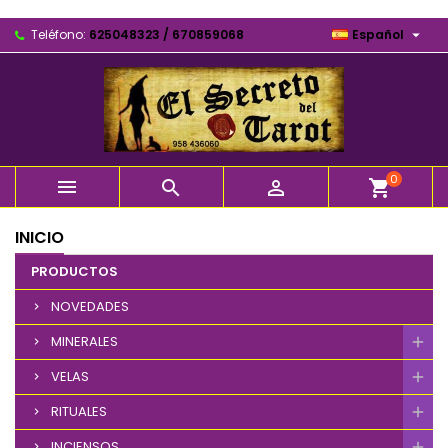

Teléfono:
625048323 / 670859068
Español
0



shopping_cart
INICIO
PRODUCTOS
NOVEDADES
MINERALES
VELAS
RITUALES
INCIENSOS