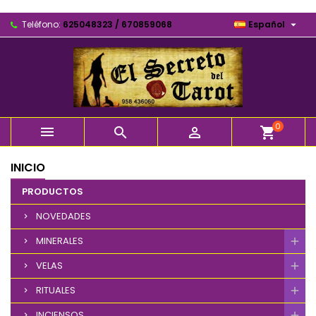

Teléfono:
625048323 / 670859068
Español
0



shopping_cart
INICIO
PRODUCTOS
NOVEDADES
MINERALES
VELAS
RITUALES
INCIENSOS