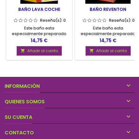
BAÑO LAVA COCHE
BAÑO REVENTON
Reseña(s):
0
Reseña(s):
0
Este baño esta
Este baño esta
especialmente preparado
especialmente preparado
para atraer la buena suerte y
para deshacer cualquier
Precio
Precio
14,75 €
14,75 €
la felicidad en todos los
trabajo que le hayan puesto:
ámbitos de su vida.
Brujería, hechizería,
Añadir al carrito
Añadir al carrito


espiritismo, Vudú, Polvos
Malos, etc..

INFORMACIÓN

QUIENES SOMOS

SU CUENTA

CONTACTO