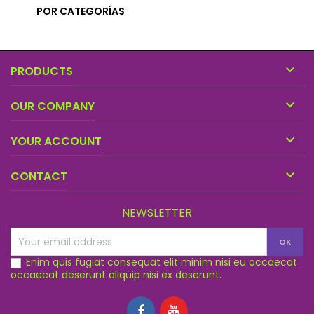
POR CATEGORÍAS

PRODUCTS

OUR COMPANY

YOUR ACCOUNT

CONTACT
NEWSLETTER
Enim quis fugiat consequat elit minim nisi eu occaecat
occaecat deserunt aliquip nisi ex deserunt.