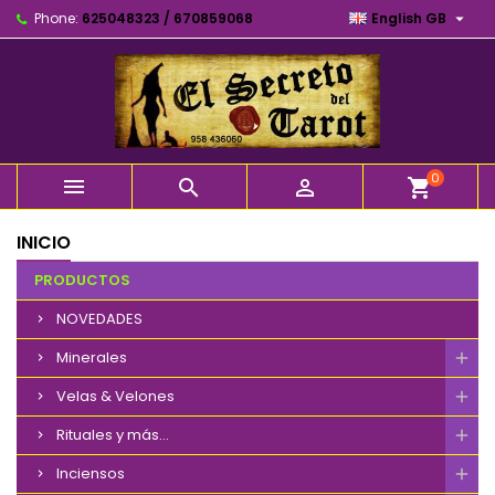

Phone:
625048323 / 670859068
English GB
0



shopping_cart
INICIO
PRODUCTOS
NOVEDADES
Minerales
Velas & Velones
Rituales y más...
Inciensos