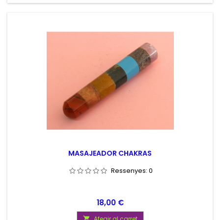
MASAJEADOR CHAKRAS
Ressenyes:
0
Preu
18,00 €
Afegir al carret
