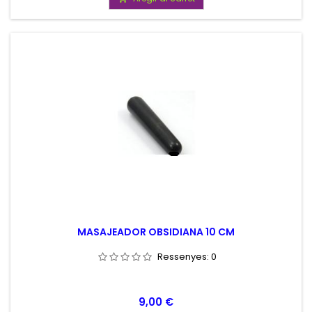
MASAJEADOR OBSIDIANA 10 CM
Ressenyes:
0
Preu
9,00 €