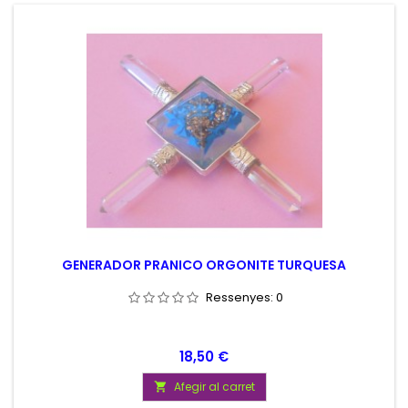
GENERADOR PRANICO ORGONITE TURQUESA
Ressenyes:
0
Preu
18,50 €
Afegir al carret
