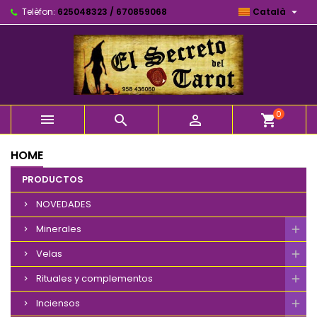

Telèfon:
625048323 / 670859068
Català
0



shopping_cart
HOME
PRODUCTOS
NOVEDADES
Minerales
Velas
Rituales y complementos
Inciensos